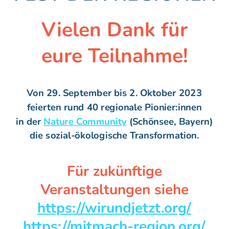
durch einen 9- bis 18-monati
Vielen Dank für
Kooperationsprozess aus, m
dem Ziel, mit vielfältigen
eure Teilnahme!
Akteur:innen deine Region
zukunftsfähiger zu machen
Unsere aktuelle
Von 29. September bis 2. Oktober 2023
Bewerbungsrunde für neue
feierten rund 40 regionale Pionier:innen
in
der
Nature Community
(Schönsee, Bayern)
Mitmach-Regionen läuft noch 
die sozial-ökologische Transformation.
zum 31. August 2024.
Für zukünftige
Veranstaltungen siehe
https://wirundjetzt.org/
https://mitmach-region.org/