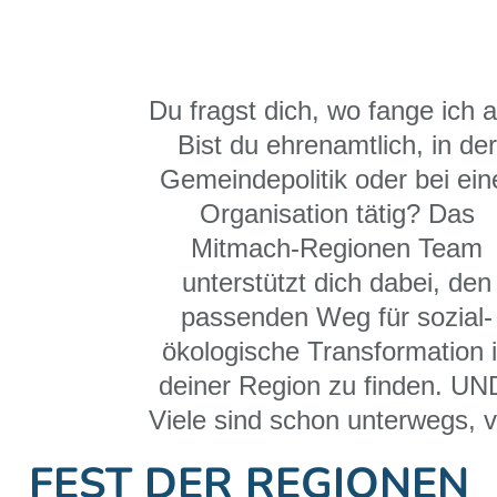
Du fragst dich, wo fange ich 
Bist du ehrenamtlich, in der
Gemeindepolitik oder bei ein
Organisation tätig? Das
Mitmach-Regionen Team
unterstützt dich dabei, den
passenden Weg für sozial-
ökologische Transformation 
deiner Region zu finden. UN
Viele sind schon unterwegs, 
denen du lernen kannst. Di
FEST DER REGIONEN
Mitmach-Regionen zeichnen s