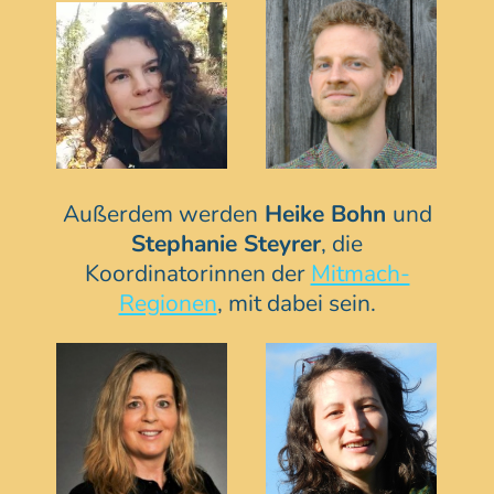
Außerdem werden
Heike Bohn
und
Stephanie Steyrer
, die
Koordinatorinnen der
Mitmach-
Regionen
, mit dabei sein.